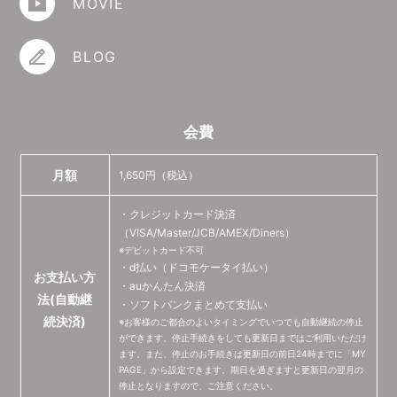
MOVIE
BLOG
会費
月額
1,650円（税込）
・クレジットカード決済
（VISA/Master/JCB/AMEX/Diners）
※デビットカード不可
・d払い（ドコモケータイ払い）
お支払い方
・auかんたん決済
法
(自動継
・ソフトバンクまとめて支払い
続決済)
※お客様のご都合のよいタイミングでいつでも自動継続の停止
ができます。停止手続きをしても更新日まではご利用いただけ
ます。また、停止のお手続きは更新日の前日24時までに「MY
PAGE」から設定できます。期日を過ぎますと更新日の翌月の
停止となりますので、ご注意ください。